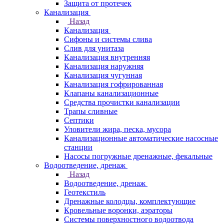
Защита от протечек
Канализация
Назад
Канализация
Сифоны и системы слива
Слив для унитаза
Канализация внутренняя
Канализация наружняя
Канализация чугунная
Канализация гофрированная
Клапаны канализационные
Средства прочистки канализации
Трапы сливные
Септики
Уловители жира, песка, мусора
Канализационные автоматические насосные
станции
Насосы погружные дренажные, фекальные
Водоотведение, дренаж
Назад
Водоотведение, дренаж
Геотекстиль
Дренажные колодцы, комплектующие
Кровельные воронки, аэраторы
Системы поверхностного водоотвода