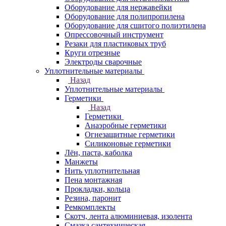
Оборудование для нержавейки
Оборудование для полипропилена
Оборудование для сшитого полиэтилена
Опрессовочный инструмент
Резаки для пластиковых труб
Круги отрезные
Электроды сварочные
Уплотнительные материалы
Назад
Уплотнительные материалы
Герметики
Назад
Герметики
Анаэробные герметики
Огнезащитные герметики
Силиконовые герметики
Лён, паста, каболка
Манжеты
Нить уплотнительная
Пена монтажная
Прокладки, кольца
Резина, паронит
Ремкомплекты
Скотч, лента алюминиевая, изолента
Смазка сантехническая