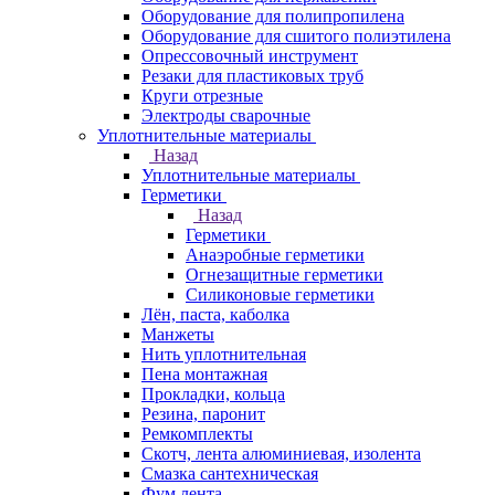
Оборудование для полипропилена
Оборудование для сшитого полиэтилена
Опрессовочный инструмент
Резаки для пластиковых труб
Круги отрезные
Электроды сварочные
Уплотнительные материалы
Назад
Уплотнительные материалы
Герметики
Назад
Герметики
Анаэробные герметики
Огнезащитные герметики
Силиконовые герметики
Лён, паста, каболка
Манжеты
Нить уплотнительная
Пена монтажная
Прокладки, кольца
Резина, паронит
Ремкомплекты
Скотч, лента алюминиевая, изолента
Смазка сантехническая
Фум лента