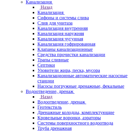
Канализация
Назад
Канализация
Сифоны и системы слива
Слив для унитаза
Канализация внутренняя
Канализация наружняя
Канализация чугунная
Канализация гофрированная
Клапаны канализационные
Средства прочистки канализации
Трапы сливные
Септики
Уловители жира, песка, мусора
Канализационные автоматические насосные
станции
Насосы погружные дренажные, фекальные
Водоотведение, дренаж
Назад
Водоотведение, дренаж
Геотекстиль
Дренажные колодцы, комплектующие
Кровельные воронки, аэраторы
Системы поверхностного водоотвода
Труба дренажная