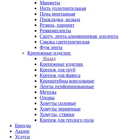
Манжеты
Нить уплотнительная
Пена монтажная
Прокладки, кольца
Резина, паронит
Ремкомплекты
Скотч, лента алюминиевая, изолента
Смазка сантехническая
Фум лента
Крепежные изделия
Назад
Крепежные изделия
Крепеж для труб
Крепеж для фаянса
Кронштейны консольные
Ленты перфорированные
Метизы
Опоры
Хомуты силовые
Хомуты червячные
Хомуты, стяжки
Крепеж для теплого пола
Бренды
Акции
Услуги