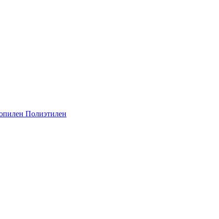
опилен
Полиэтилен