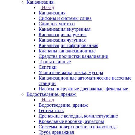
Канализация
Назад
Канализация
Сифоны и системы слива
Слив для унитаза
Канализация внутренняя
Канализация наружняя
Канализация чугунная
Канализация гофрированная
Клапаны канализационные
Средства прочистки канализации
Трапы сливные
Септики
Уловители жира, песка, мусора
Канализационные автоматические насосные
станции
Насосы погружные дренажные, фекальные
Водоотведение, дренаж
Назад
Водоотведение, дренаж
Геотекстиль
Дренажные колодцы, комплектующие
Кровельные воронки, аэраторы
Системы поверхностного водоотвода
Труба дренажная