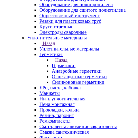
Оборудование для полипропилена
Оборудование для сшитого полиэтилена
Опрессовочный инструмент
Резаки для пластиковых труб
Круги отрезные
Электроды сварочные
Уплотнительные материалы
Назад
Уплотнительные материалы
Герметики
Назад
Герметики
Анаэробные герметики
Огнезащитные герметики
Силиконовые герметики
Лён, паста, каболка
Манжеты
Нить уплотнительная
Пена монтажная
Прокладки, кольца
Резина, паронит
Ремкомплекты
Скотч, лента алюминиевая, изолента
Смазка сантехническая
Фум лента