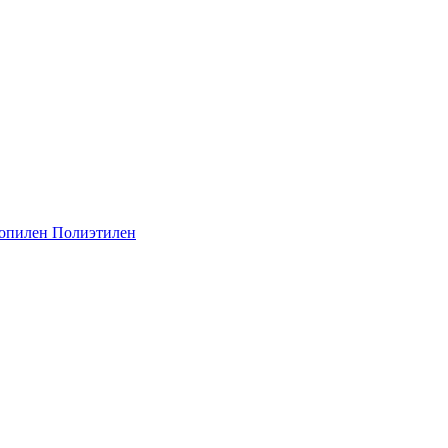
опилен
Полиэтилен