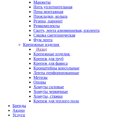
Манжеты
Нить уплотнительная
Пена монтажная
Прокладки, кольца
Резина, паронит
Ремкомплекты
Скотч, лента алюминиевая, изолента
Смазка сантехническая
Фум лента
Крепежные изделия
Назад
Крепежные изделия
Крепеж для труб
Крепеж для фаянса
Кронштейны консольные
Ленты перфорированные
Метизы
Опоры
Хомуты силовые
Хомуты червячные
Хомуты, стяжки
Крепеж для теплого пола
Бренды
Акции
Услуги