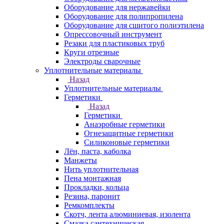
Оборудование для нержавейки
Оборудование для полипропилена
Оборудование для сшитого полиэтилена
Опрессовочный инструмент
Резаки для пластиковых труб
Круги отрезные
Электроды сварочные
Уплотнительные материалы
Назад
Уплотнительные материалы
Герметики
Назад
Герметики
Анаэробные герметики
Огнезащитные герметики
Силиконовые герметики
Лён, паста, каболка
Манжеты
Нить уплотнительная
Пена монтажная
Прокладки, кольца
Резина, паронит
Ремкомплекты
Скотч, лента алюминиевая, изолента
Смазка сантехническая