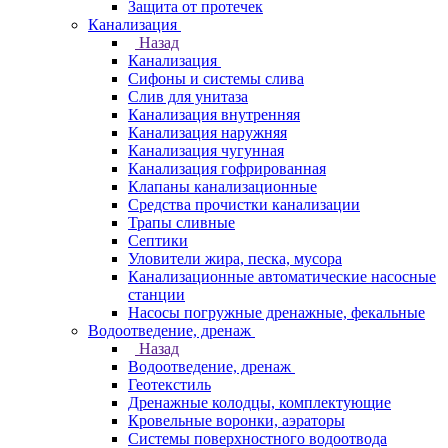
Защита от протечек
Канализация
Назад
Канализация
Сифоны и системы слива
Слив для унитаза
Канализация внутренняя
Канализация наружняя
Канализация чугунная
Канализация гофрированная
Клапаны канализационные
Средства прочистки канализации
Трапы сливные
Септики
Уловители жира, песка, мусора
Канализационные автоматические насосные
станции
Насосы погружные дренажные, фекальные
Водоотведение, дренаж
Назад
Водоотведение, дренаж
Геотекстиль
Дренажные колодцы, комплектующие
Кровельные воронки, аэраторы
Системы поверхностного водоотвода