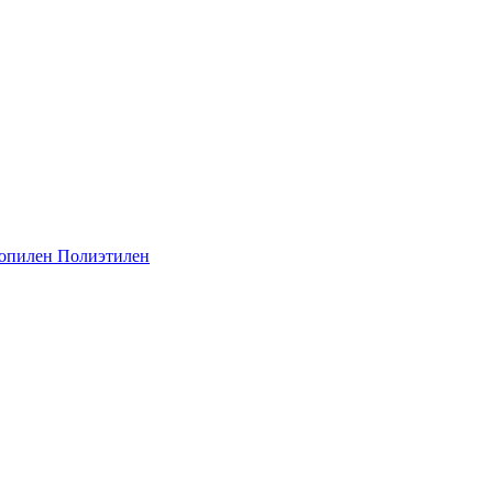
опилен
Полиэтилен