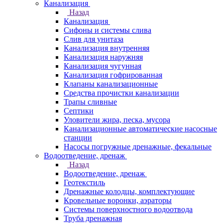
Канализация
Назад
Канализация
Сифоны и системы слива
Слив для унитаза
Канализация внутренняя
Канализация наружняя
Канализация чугунная
Канализация гофрированная
Клапаны канализационные
Средства прочистки канализации
Трапы сливные
Септики
Уловители жира, песка, мусора
Канализационные автоматические насосные
станции
Насосы погружные дренажные, фекальные
Водоотведение, дренаж
Назад
Водоотведение, дренаж
Геотекстиль
Дренажные колодцы, комплектующие
Кровельные воронки, аэраторы
Системы поверхностного водоотвода
Труба дренажная