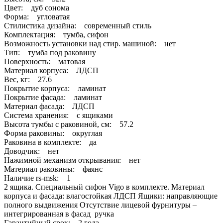
Цвет: дуб сонома
Форма: угловатая
Стилистика дизайна: современный стиль
Комплектация: тумба, сифон
Возможность установки над стир. машиной: нет
Тип: тумба под раковину
Поверхность: матовая
Материал корпуса: ЛДСП
Вес, кг: 27.6
Покрытие корпуса: ламинат
Покрытие фасада: ламинат
Материал фасада: ЛДСП
Система хранения: с ящиками
Высота тумбы с раковиной, см: 57.2
Форма раковины: округлая
Раковина в комплекте: да
Доводчик: нет
Нажимной механизм открывания: нет
Материал раковины: фаянс
Наличие rs-msk: 1
2 ящика. Специальный сифон Vigo в комплекте. Материал
корпуса и фасада: влагостойкая ЛДСП Ящики: направляющие
полного выдвижения Отсутствие лицевой фурнитуры –
интегрированная в фасад ручка
Гарантийный срок: 2 года