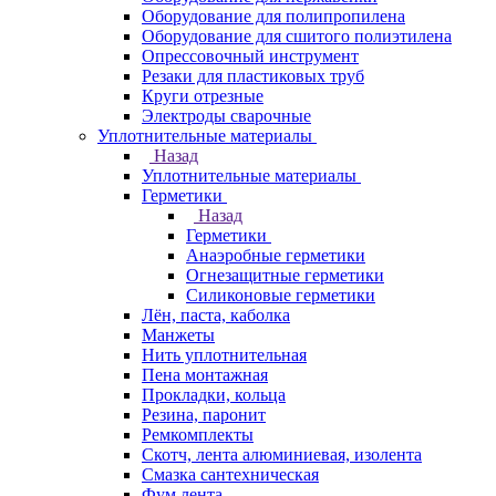
Оборудование для полипропилена
Оборудование для сшитого полиэтилена
Опрессовочный инструмент
Резаки для пластиковых труб
Круги отрезные
Электроды сварочные
Уплотнительные материалы
Назад
Уплотнительные материалы
Герметики
Назад
Герметики
Анаэробные герметики
Огнезащитные герметики
Силиконовые герметики
Лён, паста, каболка
Манжеты
Нить уплотнительная
Пена монтажная
Прокладки, кольца
Резина, паронит
Ремкомплекты
Скотч, лента алюминиевая, изолента
Смазка сантехническая
Фум лента