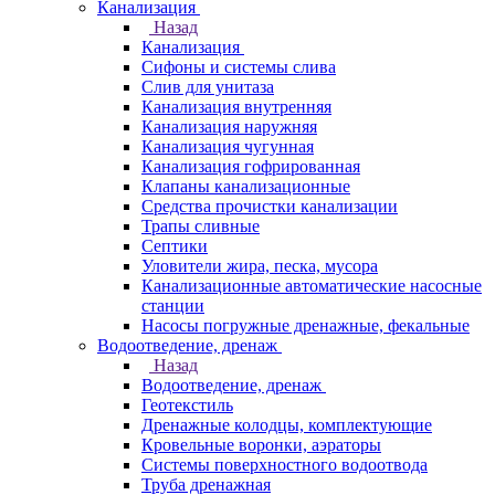
Канализация
Назад
Канализация
Сифоны и системы слива
Слив для унитаза
Канализация внутренняя
Канализация наружняя
Канализация чугунная
Канализация гофрированная
Клапаны канализационные
Средства прочистки канализации
Трапы сливные
Септики
Уловители жира, песка, мусора
Канализационные автоматические насосные
станции
Насосы погружные дренажные, фекальные
Водоотведение, дренаж
Назад
Водоотведение, дренаж
Геотекстиль
Дренажные колодцы, комплектующие
Кровельные воронки, аэраторы
Системы поверхностного водоотвода
Труба дренажная