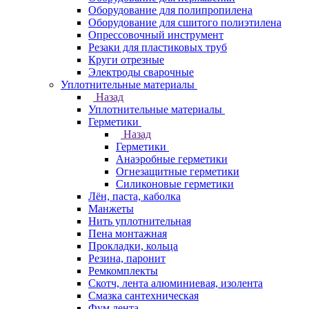
Оборудование для полипропилена
Оборудование для сшитого полиэтилена
Опрессовочный инструмент
Резаки для пластиковых труб
Круги отрезные
Электроды сварочные
Уплотнительные материалы
Назад
Уплотнительные материалы
Герметики
Назад
Герметики
Анаэробные герметики
Огнезащитные герметики
Силиконовые герметики
Лён, паста, каболка
Манжеты
Нить уплотнительная
Пена монтажная
Прокладки, кольца
Резина, паронит
Ремкомплекты
Скотч, лента алюминиевая, изолента
Смазка сантехническая
Фум лента