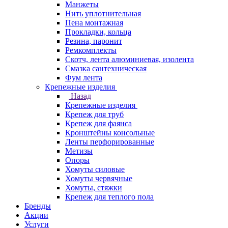
Манжеты
Нить уплотнительная
Пена монтажная
Прокладки, кольца
Резина, паронит
Ремкомплекты
Скотч, лента алюминиевая, изолента
Смазка сантехническая
Фум лента
Крепежные изделия
Назад
Крепежные изделия
Крепеж для труб
Крепеж для фаянса
Кронштейны консольные
Ленты перфорированные
Метизы
Опоры
Хомуты силовые
Хомуты червячные
Хомуты, стяжки
Крепеж для теплого пола
Бренды
Акции
Услуги