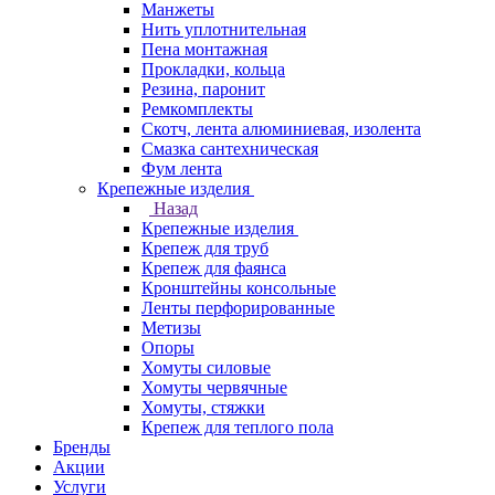
Манжеты
Нить уплотнительная
Пена монтажная
Прокладки, кольца
Резина, паронит
Ремкомплекты
Скотч, лента алюминиевая, изолента
Смазка сантехническая
Фум лента
Крепежные изделия
Назад
Крепежные изделия
Крепеж для труб
Крепеж для фаянса
Кронштейны консольные
Ленты перфорированные
Метизы
Опоры
Хомуты силовые
Хомуты червячные
Хомуты, стяжки
Крепеж для теплого пола
Бренды
Акции
Услуги