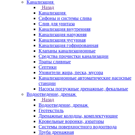
Канализация
Назад
Канализация
Сифоны и системы слива
Слив для унитаза
Канализация внутренняя
Канализация наружняя
Канализация чугунная
Канализация гофрированная
Клапаны канализационные
Средства прочистки канализации
Трапы сливные
Септики
Уловители жира, песка, мусора
Канализационные автоматические насосные
станции
Насосы погружные дренажные, фекальные
Водоотведение, дренаж
Назад
Водоотведение, дренаж
Геотекстиль
Дренажные колодцы, комплектующие
Кровельные воронки, аэраторы
Системы поверхностного водоотвода
Труба дренажная