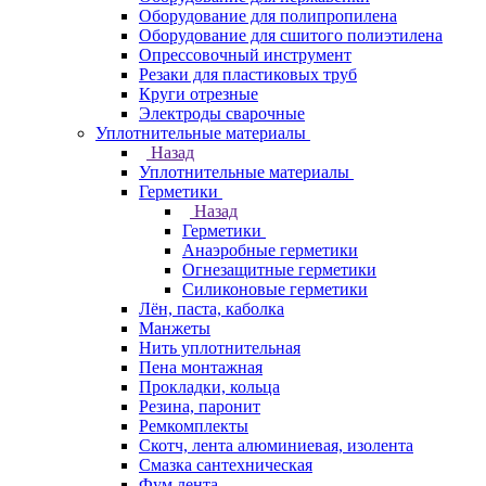
Оборудование для полипропилена
Оборудование для сшитого полиэтилена
Опрессовочный инструмент
Резаки для пластиковых труб
Круги отрезные
Электроды сварочные
Уплотнительные материалы
Назад
Уплотнительные материалы
Герметики
Назад
Герметики
Анаэробные герметики
Огнезащитные герметики
Силиконовые герметики
Лён, паста, каболка
Манжеты
Нить уплотнительная
Пена монтажная
Прокладки, кольца
Резина, паронит
Ремкомплекты
Скотч, лента алюминиевая, изолента
Смазка сантехническая
Фум лента