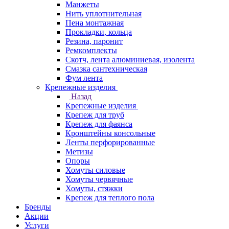
Манжеты
Нить уплотнительная
Пена монтажная
Прокладки, кольца
Резина, паронит
Ремкомплекты
Скотч, лента алюминиевая, изолента
Смазка сантехническая
Фум лента
Крепежные изделия
Назад
Крепежные изделия
Крепеж для труб
Крепеж для фаянса
Кронштейны консольные
Ленты перфорированные
Метизы
Опоры
Хомуты силовые
Хомуты червячные
Хомуты, стяжки
Крепеж для теплого пола
Бренды
Акции
Услуги