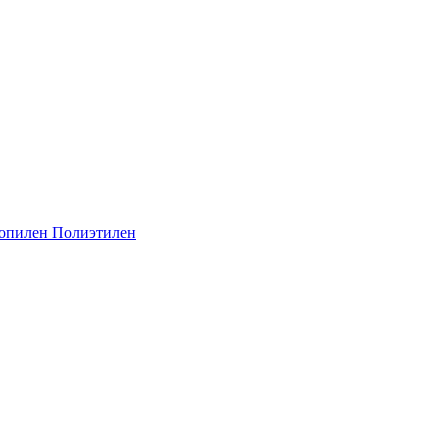
опилен
Полиэтилен