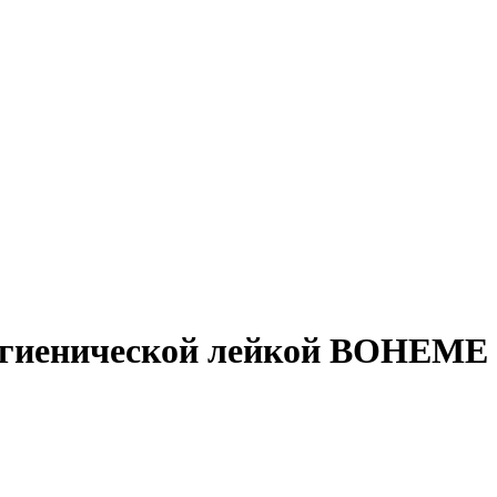
игиенической лейкой BOHEME