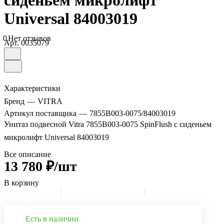
сиденьем микролифт
Universal 84003019
0
Нет отзывов
Арт.
0035079
Характеристики
Бренд
—
VITRA
Артикул поставщика
—
7855B003-0075/84003019
Унитаз подвесной Vitra 7855B003-0075 SpinFlush с сиденьем
микролифт Universal 84003019
Все описание
13 780 ₽/шт
В корзину
Есть в наличии