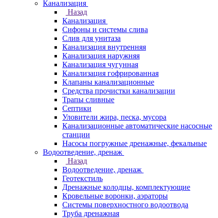
Канализация
Назад
Канализация
Сифоны и системы слива
Слив для унитаза
Канализация внутренняя
Канализация наружняя
Канализация чугунная
Канализация гофрированная
Клапаны канализационные
Средства прочистки канализации
Трапы сливные
Септики
Уловители жира, песка, мусора
Канализационные автоматические насосные
станции
Насосы погружные дренажные, фекальные
Водоотведение, дренаж
Назад
Водоотведение, дренаж
Геотекстиль
Дренажные колодцы, комплектующие
Кровельные воронки, аэраторы
Системы поверхностного водоотвода
Труба дренажная