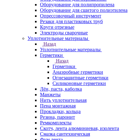
Оборудование для полипропилена
Оборудование для сшитого полиэтилена
Опрессовочный инструмент
Резаки для пластиковых труб
Круги отрезные
Электроды сварочные
Уплотнительные материалы
Назад
Уплотнительные материалы
Герметики
Назад
Герметики
Анаэробные герметики
Огнезащитные герметики
Силиконовые герметики
Лён, паста, каболка
Манжеты
Нить уплотнительная
Пена монтажная
Прокладки, кольца
Резина, паронит
Ремкомплекты
Скотч, лента алюминиевая, изолента
Смазка сантехническая
Фум лента