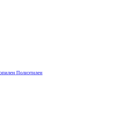
опилен
Полиэтилен