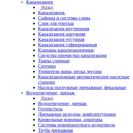
Канализация
Назад
Канализация
Сифоны и системы слива
Слив для унитаза
Канализация внутренняя
Канализация наружняя
Канализация чугунная
Канализация гофрированная
Клапаны канализационные
Средства прочистки канализации
Трапы сливные
Септики
Уловители жира, песка, мусора
Канализационные автоматические насосные
станции
Насосы погружные дренажные, фекальные
Водоотведение, дренаж
Назад
Водоотведение, дренаж
Геотекстиль
Дренажные колодцы, комплектующие
Кровельные воронки, аэраторы
Системы поверхностного водоотвода
Труба дренажная