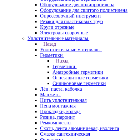
Оборудование для полипропилена
Оборудование для сшитого полиэтилена
Опрессовочный инструмент
Резаки для пластиковых труб
Круги отрезные
Электроды сварочные
Уплотнительные материалы
Назад
Уплотнительные материалы
Герметики
Назад
Герметики
Анаэробные герметики
Огнезащитные герметики
Силиконовые герметики
Лён, паста, каболка
Манжеты
Нить уплотнительная
Пена монтажная
Прокладки, кольца
Резина, паронит
Ремкомплекты
Скотч, лента алюминиевая, изолента
Смазка сантехническая
Фум лента