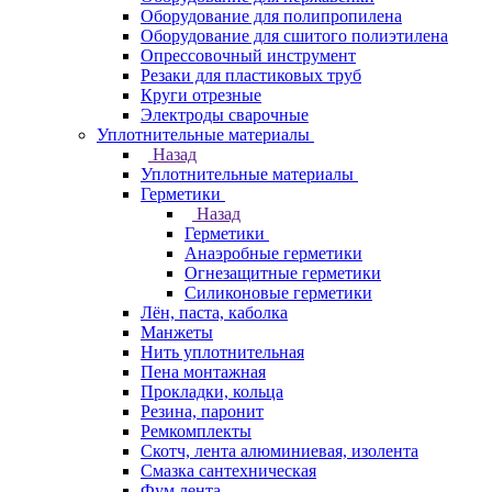
Оборудование для полипропилена
Оборудование для сшитого полиэтилена
Опрессовочный инструмент
Резаки для пластиковых труб
Круги отрезные
Электроды сварочные
Уплотнительные материалы
Назад
Уплотнительные материалы
Герметики
Назад
Герметики
Анаэробные герметики
Огнезащитные герметики
Силиконовые герметики
Лён, паста, каболка
Манжеты
Нить уплотнительная
Пена монтажная
Прокладки, кольца
Резина, паронит
Ремкомплекты
Скотч, лента алюминиевая, изолента
Смазка сантехническая
Фум лента