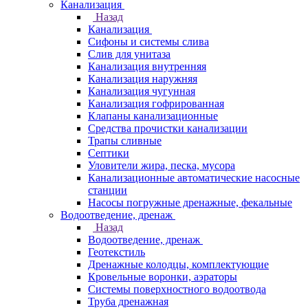
Канализация
Назад
Канализация
Сифоны и системы слива
Слив для унитаза
Канализация внутренняя
Канализация наружняя
Канализация чугунная
Канализация гофрированная
Клапаны канализационные
Средства прочистки канализации
Трапы сливные
Септики
Уловители жира, песка, мусора
Канализационные автоматические насосные
станции
Насосы погружные дренажные, фекальные
Водоотведение, дренаж
Назад
Водоотведение, дренаж
Геотекстиль
Дренажные колодцы, комплектующие
Кровельные воронки, аэраторы
Системы поверхностного водоотвода
Труба дренажная