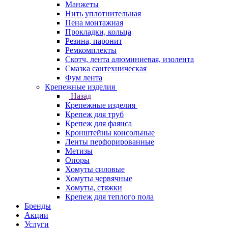
Манжеты
Нить уплотнительная
Пена монтажная
Прокладки, кольца
Резина, паронит
Ремкомплекты
Скотч, лента алюминиевая, изолента
Смазка сантехническая
Фум лента
Крепежные изделия
Назад
Крепежные изделия
Крепеж для труб
Крепеж для фаянса
Кронштейны консольные
Ленты перфорированные
Метизы
Опоры
Хомуты силовые
Хомуты червячные
Хомуты, стяжки
Крепеж для теплого пола
Бренды
Акции
Услуги