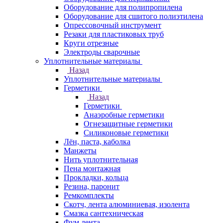
Оборудование для полипропилена
Оборудование для сшитого полиэтилена
Опрессовочный инструмент
Резаки для пластиковых труб
Круги отрезные
Электроды сварочные
Уплотнительные материалы
Назад
Уплотнительные материалы
Герметики
Назад
Герметики
Анаэробные герметики
Огнезащитные герметики
Силиконовые герметики
Лён, паста, каболка
Манжеты
Нить уплотнительная
Пена монтажная
Прокладки, кольца
Резина, паронит
Ремкомплекты
Скотч, лента алюминиевая, изолента
Смазка сантехническая
Фум лента