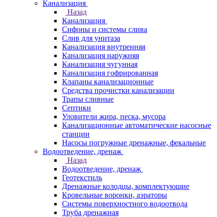
Канализация
Назад
Канализация
Сифоны и системы слива
Слив для унитаза
Канализация внутренняя
Канализация наружняя
Канализация чугунная
Канализация гофрированная
Клапаны канализационные
Средства прочистки канализации
Трапы сливные
Септики
Уловители жира, песка, мусора
Канализационные автоматические насосные
станции
Насосы погружные дренажные, фекальные
Водоотведение, дренаж
Назад
Водоотведение, дренаж
Геотекстиль
Дренажные колодцы, комплектующие
Кровельные воронки, аэраторы
Системы поверхностного водоотвода
Труба дренажная