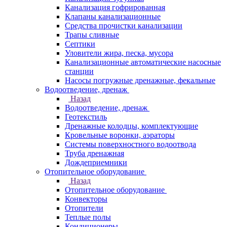
Канализация гофрированная
Клапаны канализационные
Средства прочистки канализации
Трапы сливные
Септики
Уловители жира, песка, мусора
Канализационные автоматические насосные
станции
Насосы погружные дренажные, фекальные
Водоотведение, дренаж
Назад
Водоотведение, дренаж
Геотекстиль
Дренажные колодцы, комплектующие
Кровельные воронки, аэраторы
Системы поверхностного водоотвода
Труба дренажная
Дождеприемники
Отопительное оборудование
Назад
Отопительное оборудование
Конвекторы
Отопители
Теплые полы
Кондиционеры