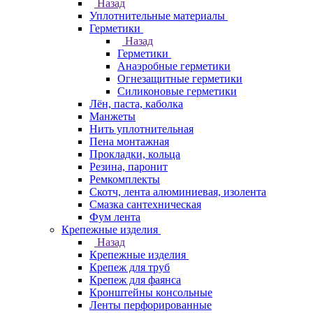
Назад
Уплотнительные материалы
Герметики
Назад
Герметики
Анаэробные герметики
Огнезащитные герметики
Силиконовые герметики
Лён, паста, каболка
Манжеты
Нить уплотнительная
Пена монтажная
Прокладки, кольца
Резина, паронит
Ремкомплекты
Скотч, лента алюминиевая, изолента
Смазка сантехническая
Фум лента
Крепежные изделия
Назад
Крепежные изделия
Крепеж для труб
Крепеж для фаянса
Кронштейны консольные
Ленты перфорированные