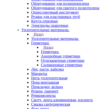
Оборудование для полипропилена
Оборудование для сшитого полиэтилена
Опрессовочный инструмент
Резаки для пластиковых труб
Круги отрезные
Электроды сварочные
Уплотнительные материалы
Назад
Уплотнительные материалы
Герметики
Назад
Герметики
Анаэробные герметики
Огнезащитные герметики
Силиконовые герметики
Лён, паста, каболка
Манжеты
Нить уплотнительная
Пена монтажная
Прокладки, кольца
Резина, паронит
Ремкомплекты
Скотч, лента алюминиевая, изолента
Смазка сантехническая
Фум лента