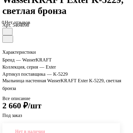
светлая бронза
0
Нет отзывов
Арт.
5404098
Характеристики
Бренд
—
WasserKRAFT
Коллекция, серия
—
Exter
Артикул поставщика
—
K-5229
Мыльница настенная WasserKRAFT Exter K-5229, светлая
бронза
Все описание
2 660 ₽/шт
Под заказ
Нет в наличии