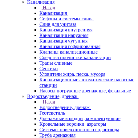
Канализация
Назад
Канализация
Сифоны и системы слива
Слив для унитаза
Канализация внутренняя
Канализация наружняя
Канализация чугунная
Канализация гофрированная
Клапаны канализационные
Средства прочистки канализации
Трапы сливные
Септики
Уловители жира, песка, мусора
Канализационные автоматические насосные
станции
Насосы погружные дренажные, фекальные
Водоотведение, дренаж
Назад
Водоотведение, дренаж
Геотекстиль
Дренажные колодцы, комплектующие
Кровельные воронки, аэраторы
Системы поверхностного водоотвода
Труба дренажная