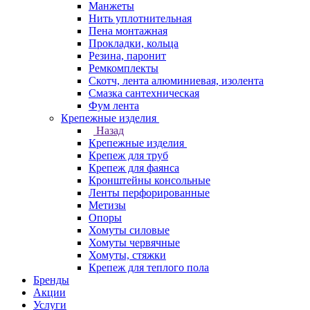
Манжеты
Нить уплотнительная
Пена монтажная
Прокладки, кольца
Резина, паронит
Ремкомплекты
Скотч, лента алюминиевая, изолента
Смазка сантехническая
Фум лента
Крепежные изделия
Назад
Крепежные изделия
Крепеж для труб
Крепеж для фаянса
Кронштейны консольные
Ленты перфорированные
Метизы
Опоры
Хомуты силовые
Хомуты червячные
Хомуты, стяжки
Крепеж для теплого пола
Бренды
Акции
Услуги