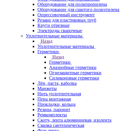
Оборудование для полипропилена
Оборудование для сшитого полиэтилена
Опрессовочный инструмент
Резаки для пластиковых труб
Круги отрезные
Электроды сварочные
Уплотнительные материалы
Назад
Уплотнительные материалы
Герметики
Назад
Герметики
Анаэробные герметики
Огнезащитные герметики
Силиконовые герметики
Лён, паста, каболка
Манжеты
Нить уплотнительная
Пена монтажная
Прокладки, кольца
Резина, паронит
Ремкомплекты
Скотч, лента алюминиевая, изолента
Смазка сантехническая
Фум лента