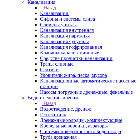
Канализация
Назад
Канализация
Сифоны и системы слива
Слив для унитаза
Канализация внутренняя
Канализация наружняя
Канализация чугунная
Канализация гофрированная
Клапаны канализационные
Средства прочистки канализации
Трапы сливные
Септики
Уловители жира, песка, мусора
Канализационные автоматические насосные
станции
Насосы погружные дренажные, фекальные
Водоотведение, дренаж
Назад
Водоотведение, дренаж
Геотекстиль
Дренажные колодцы, комплектующие
Кровельные воронки, аэраторы
Системы поверхностного водоотвода
Труба дренажная