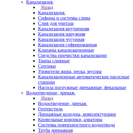
Канализация
Назад
Канализация
Сифоны и системы слива
Слив для унитаза
Канализация внутренняя
Канализация наружняя
Канализация чугунная
Канализация гофрированная
Клапаны канализационные
Средства прочистки канализации
Трапы сливные
Септики
Уловители жира, песка, мусора
Канализационные автоматические насосные
станции
Насосы погружные дренажные, фекальные
Водоотведение, дренаж
Назад
Водоотведение, дренаж
Геотекстиль
Дренажные колодцы, комплектующие
Кровельные воронки, аэраторы
Системы поверхностного водоотвода
Труба дренажная