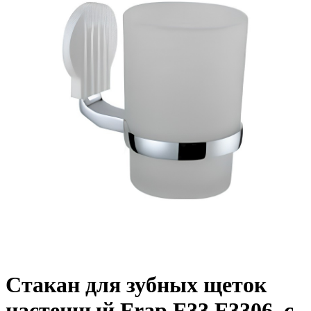
Стакан для зубных щеток
настенный Frap F33 F3306, с