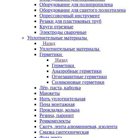
Оборудование для полипропилена
Оборудование для сшитого полиэтилена
Опрессовочный инструмент
Резаки для пластиковых труб
Круги отрезные
Электроды сварочные
Уплотнительные материалы
Назад
Уплотнительные материалы
Герметики
Назад
Герметики
Анаэробные герметики
Огнезащитные герметики
Силиконовые герметики
Лён, паста, каболка
Манжеты
Нить уплотнительная
Пена монтажная
Прокладки, кольца
Резина, паронит
Ремкомплекты
Скотч, лента алюминиевая, изолента
Смазка сантехническая
Фум лента