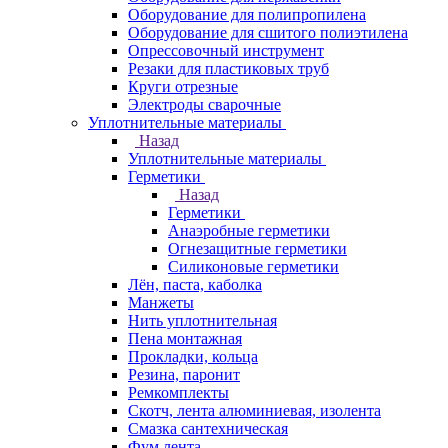
Оборудование для полипропилена
Оборудование для сшитого полиэтилена
Опрессовочный инструмент
Резаки для пластиковых труб
Круги отрезные
Электроды сварочные
Уплотнительные материалы
Назад
Уплотнительные материалы
Герметики
Назад
Герметики
Анаэробные герметики
Огнезащитные герметики
Силиконовые герметики
Лён, паста, каболка
Манжеты
Нить уплотнительная
Пена монтажная
Прокладки, кольца
Резина, паронит
Ремкомплекты
Скотч, лента алюминиевая, изолента
Смазка сантехническая
Фум лента