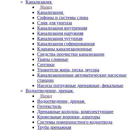
Канализация
Назад
Канализация
Сифоны и системы слива
Слив для унитаза
Канализация внутренняя
Канализация наружняя
Канализация чугунная
Канализация гофрированная
Клапаны канализационные
Средства прочистки канализации
Трапы сливные
Септики
Уловители жира, песка, мусора
Канализационные автоматические насосные
станции
Насосы погружные дренажные, фекальные
Водоотведение, дренаж
Назад
Водоотведение, дренаж
Геотекстиль
Дренажные колодцы, комплектующие
Кровельные воронки, аэраторы
Системы поверхностного водоотвода
Труба дренажная