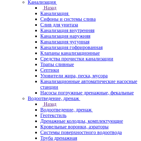
Канализация
Назад
Канализация
Сифоны и системы слива
Слив для унитаза
Канализация внутренняя
Канализация наружняя
Канализация чугунная
Канализация гофрированная
Клапаны канализационные
Средства прочистки канализации
Трапы сливные
Септики
Уловители жира, песка, мусора
Канализационные автоматические насосные
станции
Насосы погружные дренажные, фекальные
Водоотведение, дренаж
Назад
Водоотведение, дренаж
Геотекстиль
Дренажные колодцы, комплектующие
Кровельные воронки, аэраторы
Системы поверхностного водоотвода
Труба дренажная