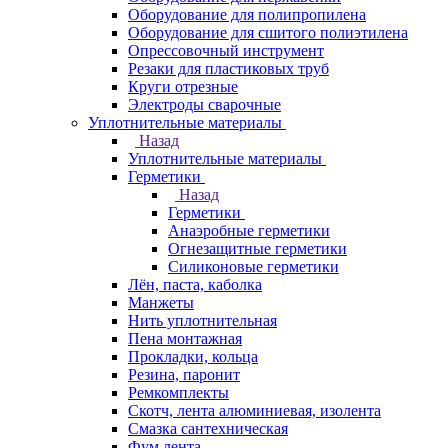
Оборудование для полипропилена
Оборудование для сшитого полиэтилена
Опрессовочный инструмент
Резаки для пластиковых труб
Круги отрезные
Электроды сварочные
Уплотнительные материалы
Назад
Уплотнительные материалы
Герметики
Назад
Герметики
Анаэробные герметики
Огнезащитные герметики
Силиконовые герметики
Лён, паста, каболка
Манжеты
Нить уплотнительная
Пена монтажная
Прокладки, кольца
Резина, паронит
Ремкомплекты
Скотч, лента алюминиевая, изолента
Смазка сантехническая
Фум лента