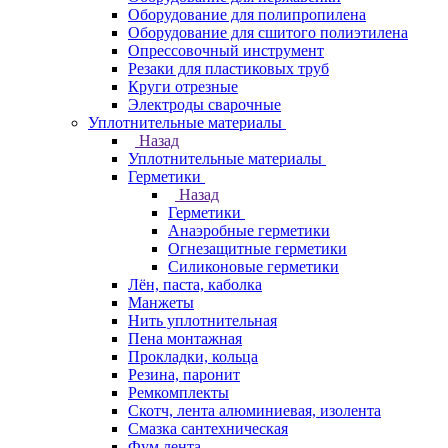
Оборудование для полипропилена
Оборудование для сшитого полиэтилена
Опрессовочный инструмент
Резаки для пластиковых труб
Круги отрезные
Электроды сварочные
Уплотнительные материалы
Назад
Уплотнительные материалы
Герметики
Назад
Герметики
Анаэробные герметики
Огнезащитные герметики
Силиконовые герметики
Лён, паста, каболка
Манжеты
Нить уплотнительная
Пена монтажная
Прокладки, кольца
Резина, паронит
Ремкомплекты
Скотч, лента алюминиевая, изолента
Смазка сантехническая
Фум лента