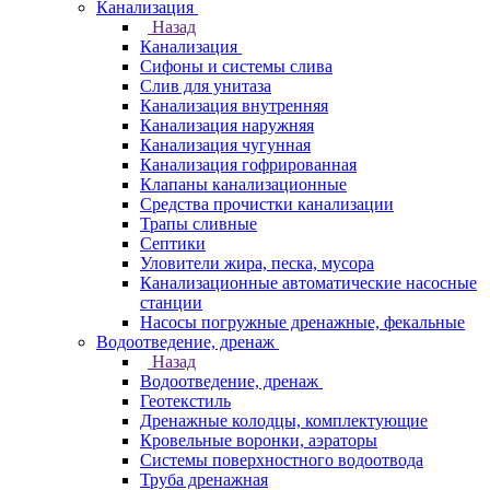
Канализация
Назад
Канализация
Сифоны и системы слива
Слив для унитаза
Канализация внутренняя
Канализация наружняя
Канализация чугунная
Канализация гофрированная
Клапаны канализационные
Средства прочистки канализации
Трапы сливные
Септики
Уловители жира, песка, мусора
Канализационные автоматические насосные
станции
Насосы погружные дренажные, фекальные
Водоотведение, дренаж
Назад
Водоотведение, дренаж
Геотекстиль
Дренажные колодцы, комплектующие
Кровельные воронки, аэраторы
Системы поверхностного водоотвода
Труба дренажная