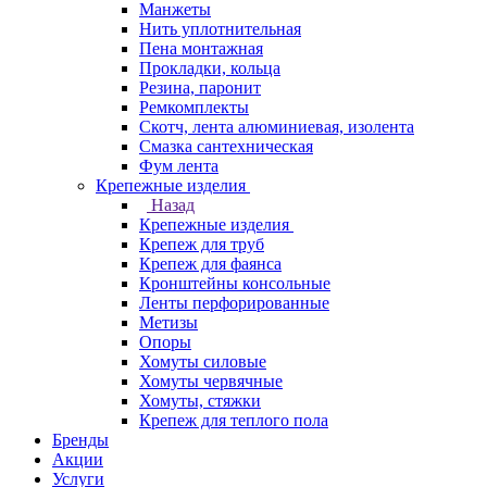
Манжеты
Нить уплотнительная
Пена монтажная
Прокладки, кольца
Резина, паронит
Ремкомплекты
Скотч, лента алюминиевая, изолента
Смазка сантехническая
Фум лента
Крепежные изделия
Назад
Крепежные изделия
Крепеж для труб
Крепеж для фаянса
Кронштейны консольные
Ленты перфорированные
Метизы
Опоры
Хомуты силовые
Хомуты червячные
Хомуты, стяжки
Крепеж для теплого пола
Бренды
Акции
Услуги