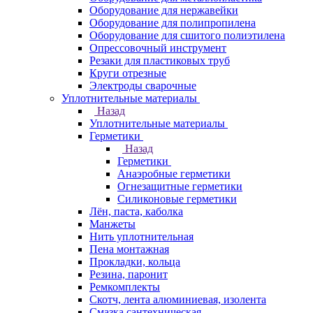
Оборудование для нержавейки
Оборудование для полипропилена
Оборудование для сшитого полиэтилена
Опрессовочный инструмент
Резаки для пластиковых труб
Круги отрезные
Электроды сварочные
Уплотнительные материалы
Назад
Уплотнительные материалы
Герметики
Назад
Герметики
Анаэробные герметики
Огнезащитные герметики
Силиконовые герметики
Лён, паста, каболка
Манжеты
Нить уплотнительная
Пена монтажная
Прокладки, кольца
Резина, паронит
Ремкомплекты
Скотч, лента алюминиевая, изолента
Смазка сантехническая