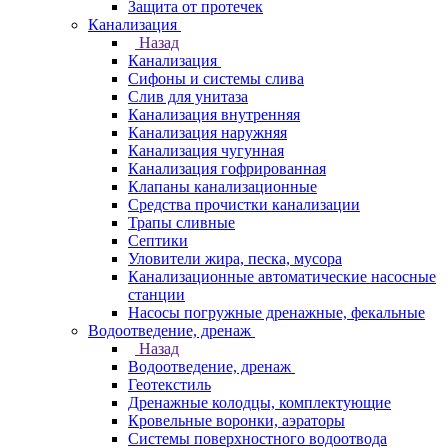
Защита от протечек
Канализация
Назад
Канализация
Сифоны и системы слива
Слив для унитаза
Канализация внутренняя
Канализация наружняя
Канализация чугунная
Канализация гофрированная
Клапаны канализационные
Средства прочистки канализации
Трапы сливные
Септики
Уловители жира, песка, мусора
Канализационные автоматические насосные
станции
Насосы погружные дренажные, фекальные
Водоотведение, дренаж
Назад
Водоотведение, дренаж
Геотекстиль
Дренажные колодцы, комплектующие
Кровельные воронки, аэраторы
Системы поверхностного водоотвода