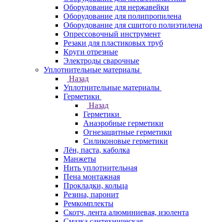
Оборудование для нержавейки
Оборудование для полипропилена
Оборудование для сшитого полиэтилена
Опрессовочный инструмент
Резаки для пластиковых труб
Круги отрезные
Электроды сварочные
Уплотнительные материалы
Назад
Уплотнительные материалы
Герметики
Назад
Герметики
Анаэробные герметики
Огнезащитные герметики
Силиконовые герметики
Лён, паста, каболка
Манжеты
Нить уплотнительная
Пена монтажная
Прокладки, кольца
Резина, паронит
Ремкомплекты
Скотч, лента алюминиевая, изолента
Смазка сантехническая