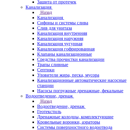
Защита от протечек
Канализация
Назад
Канализация
Сифоны и системы слива
Слив для унитаза
Канализация внутренняя
Канализация наружняя
Канализация чугунная
Канализация гофрированная
Клапаны канализационные
Средства прочистки канализации
Трапы сливные
Септики
Уловители жира, песка, мусора
Канализационные автоматические насосные
станции
Насосы погружные дренажные, фекальные
Водоотведение, дренаж
Назад
Водоотведение, дренаж
Геотекстиль
Дренажные колодцы, комплектующие
Кровельные воронки, аэраторы
Системы поверхностного водоотвода