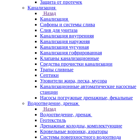
Защита от протечек
Канализация
Назад
Канализация
Сифоны и системы слива
Слив для унитаза
Канализация внутренняя
Канализация наружняя
Канализация чугунная
Канализация гофрированная
Клапаны канализационные
Средства прочистки канализации
Трапы сливные
Септики
Уловители жира, песка, мусора
Канализационные автоматические насосные
станции
Насосы погружные дренажные, фекальные
Водоотведение, дренаж
Назад
Водоотведение, дренаж
Геотекстиль
Дренажные колодцы, комплектующие
Кровельные воронки, аэраторы
Системы поверхностного водоотвода