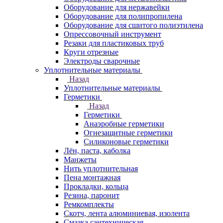
Оборудование для нержавейки
Оборудование для полипропилена
Оборудование для сшитого полиэтилена
Опрессовочный инструмент
Резаки для пластиковых труб
Круги отрезные
Электроды сварочные
Уплотнительные материалы
Назад
Уплотнительные материалы
Герметики
Назад
Герметики
Анаэробные герметики
Огнезащитные герметики
Силиконовые герметики
Лён, паста, каболка
Манжеты
Нить уплотнительная
Пена монтажная
Прокладки, кольца
Резина, паронит
Ремкомплекты
Скотч, лента алюминиевая, изолента
Смазка сантехническая