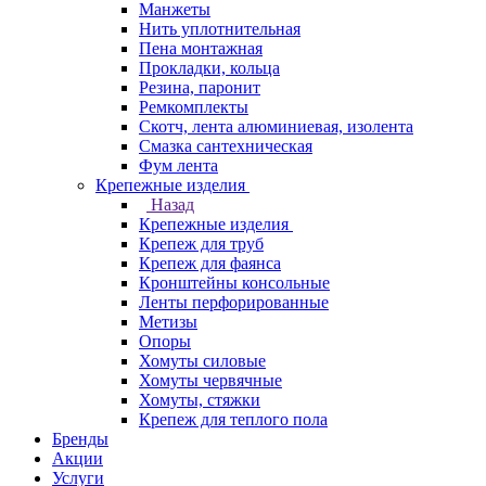
Манжеты
Нить уплотнительная
Пена монтажная
Прокладки, кольца
Резина, паронит
Ремкомплекты
Скотч, лента алюминиевая, изолента
Смазка сантехническая
Фум лента
Крепежные изделия
Назад
Крепежные изделия
Крепеж для труб
Крепеж для фаянса
Кронштейны консольные
Ленты перфорированные
Метизы
Опоры
Хомуты силовые
Хомуты червячные
Хомуты, стяжки
Крепеж для теплого пола
Бренды
Акции
Услуги