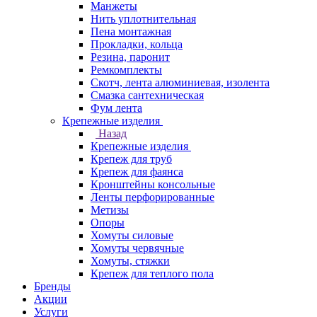
Манжеты
Нить уплотнительная
Пена монтажная
Прокладки, кольца
Резина, паронит
Ремкомплекты
Скотч, лента алюминиевая, изолента
Смазка сантехническая
Фум лента
Крепежные изделия
Назад
Крепежные изделия
Крепеж для труб
Крепеж для фаянса
Кронштейны консольные
Ленты перфорированные
Метизы
Опоры
Хомуты силовые
Хомуты червячные
Хомуты, стяжки
Крепеж для теплого пола
Бренды
Акции
Услуги