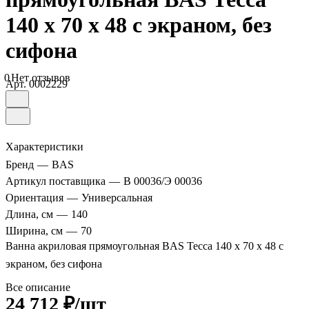
140 х 70 х 48 с экраном, без
сифона
0
Нет отзывов
Арт.
0002229
Характеристики
Бренд
—
BAS
Артикул поставщика
—
В 00036/Э 00036
Ориентация
—
Универсальная
Длина, см
—
140
Ширина, см
—
70
Ванна акриловая прямоугольная BAS Тесса 140 х 70 х 48 с
экраном, без сифона
Все описание
24 712 ₽/шт