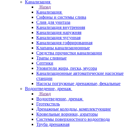
Канализация
Назад
Канализация
Сифоны и системы слива
Слив для унитаза
Канализация внутренняя
Канализация наружняя
Канализация чугунная
Канализация гофрированная
Клапаны канализационные
Средства прочистки канализации
Трапы сливные
Септики
Уловители жира, песка, мусора
Канализационные автоматические насосные
станции
Насосы погружные дренажные, фекальные
Водоотведение, дренаж
Назад
Водоотведение, дренаж
Геотекстиль
Дренажные колодцы, комплектующие
Кровельные воронки, аэраторы
Системы поверхностного водоотвода
Труба дренажная