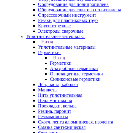
Оборудование для полипропилена
Оборудование для сшитого полиэтилена
Опрессовочный инструмент
Резаки для пластиковых труб
Круги отрезные
Электроды сварочные
Уплотнительные материалы
Назад
Уплотнительные материалы
Герметики
Назад
Герметики
Анаэробные герметики
Огнезащитные герметики
Силиконовые герметики
Лён, паста, каболка
Манжеты
Нить уплотнительная
Пена монтажная
Прокладки, кольца
Резина, паронит
Ремкомплекты
Скотч, лента алюминиевая, изолента
Смазка сантехническая
Фум лента