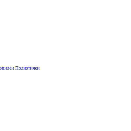
опилен
Полиэтилен