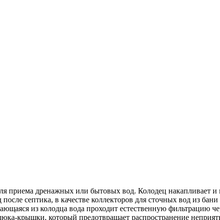
я приема дренажных или бытовых вод. Колодец накапливает и п
осле септика, в качестве коллекторов для сточных вод из бани 
ющаяся из колодца вода проходит естественную фильтрацию чере
 люка-крышки, который предотвращает распространение неприятн