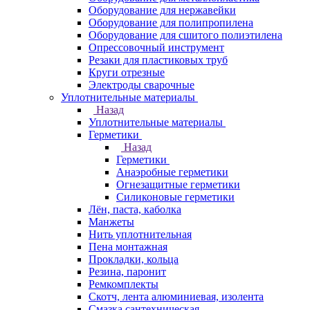
Оборудование для нержавейки
Оборудование для полипропилена
Оборудование для сшитого полиэтилена
Опрессовочный инструмент
Резаки для пластиковых труб
Круги отрезные
Электроды сварочные
Уплотнительные материалы
Назад
Уплотнительные материалы
Герметики
Назад
Герметики
Анаэробные герметики
Огнезащитные герметики
Силиконовые герметики
Лён, паста, каболка
Манжеты
Нить уплотнительная
Пена монтажная
Прокладки, кольца
Резина, паронит
Ремкомплекты
Скотч, лента алюминиевая, изолента
Смазка сантехническая