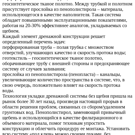
геосинтетическое тканое полотно. Между трубкой и полотном
присутствует прослойка из пенополистирола – материала,
использующегося в качестве наполнителя. Такая система
обладает повышенными эксплуатационными показателями,
работая на 20-30% эффективнее аналогов, укладываемых со
щебнем.
Каждый элемент дренажной конструкции решает
определенный перечень задач:
перфорированная труба – полая трубка с множеством
отверстий, улучшающих качество и скорость протока воды;
геотекстиль – геосинтетическое тканое полотно,
оборачивающее трубу с внешней стороны и предохраняющее
систему от случаев заливания;
прослойка из пенополистирола (пенопласта) – канальцы,
увеличивающие количество пространства в системе, что, в
свою очередь, положительно влияет на скорость протока
воды.
Технология укладки дренажной системы без щебня пришла на
рынок более 30 лет назад, произведя настоящий прорыв в
области решения проблем, связанных со сбором/удалением
грунтовых вод. Пенополистирол, заменяющий привычный
щебень и использующийся в качестве фильтрационного и
объемного материала, помог техникам упростить
конструкцию и облегчить процедуру ее монтажа. Установить
всю систему «под ключ» можно своими руками, без