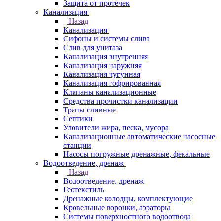
Защита от протечек
Канализация
Назад
Канализация
Сифоны и системы слива
Слив для унитаза
Канализация внутренняя
Канализация наружняя
Канализация чугунная
Канализация гофрированная
Клапаны канализационные
Средства прочистки канализации
Трапы сливные
Септики
Уловители жира, песка, мусора
Канализационные автоматические насосные
станции
Насосы погружные дренажные, фекальные
Водоотведение, дренаж
Назад
Водоотведение, дренаж
Геотекстиль
Дренажные колодцы, комплектующие
Кровельные воронки, аэраторы
Системы поверхностного водоотвода