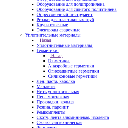
Оборудование для полипропилена
Оборудование для сшитого полиэтилена
Опрессовочный инструмент
Резаки для пластиковых труб
Круги отрезные
Электроды сварочные
Уплотнительные материалы
Назад
Уплотнительные материалы
Герметики
Назад
Герметики
Анаэробные герметики
Огнезащитные герметики
Силиконовые герметики
Лён, паста, каболка
Манжеты
Нить уплотнительная
Пена монтажная
Прокладки, кольца
Резина, паронит
Ремкомплекты
Скотч, лента алюминиевая, изолента
Смазка сантехническая
Фум лента