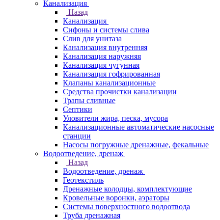
Канализация
Назад
Канализация
Сифоны и системы слива
Слив для унитаза
Канализация внутренняя
Канализация наружняя
Канализация чугунная
Канализация гофрированная
Клапаны канализационные
Средства прочистки канализации
Трапы сливные
Септики
Уловители жира, песка, мусора
Канализационные автоматические насосные
станции
Насосы погружные дренажные, фекальные
Водоотведение, дренаж
Назад
Водоотведение, дренаж
Геотекстиль
Дренажные колодцы, комплектующие
Кровельные воронки, аэраторы
Системы поверхностного водоотвода
Труба дренажная