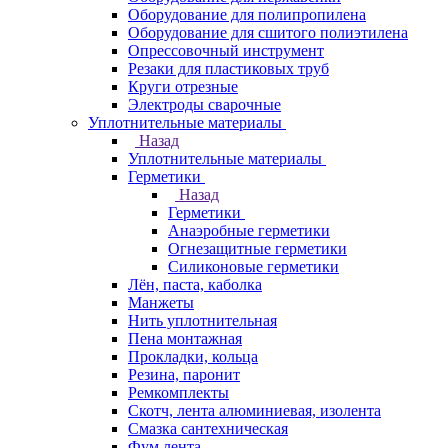
Оборудование для полипропилена
Оборудование для сшитого полиэтилена
Опрессовочный инструмент
Резаки для пластиковых труб
Круги отрезные
Электроды сварочные
Уплотнительные материалы
Назад
Уплотнительные материалы
Герметики
Назад
Герметики
Анаэробные герметики
Огнезащитные герметики
Силиконовые герметики
Лён, паста, каболка
Манжеты
Нить уплотнительная
Пена монтажная
Прокладки, кольца
Резина, паронит
Ремкомплекты
Скотч, лента алюминиевая, изолента
Смазка сантехническая
Фум лента