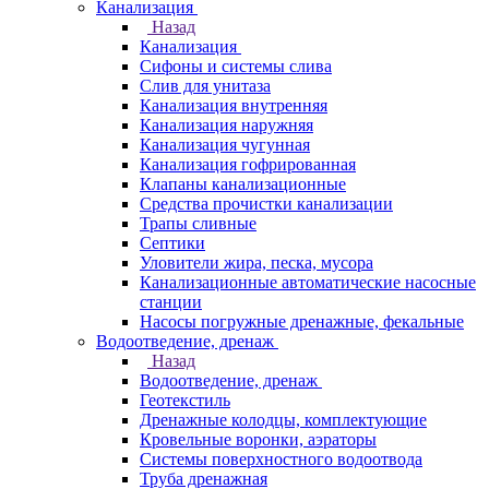
Канализация
Назад
Канализация
Сифоны и системы слива
Слив для унитаза
Канализация внутренняя
Канализация наружняя
Канализация чугунная
Канализация гофрированная
Клапаны канализационные
Средства прочистки канализации
Трапы сливные
Септики
Уловители жира, песка, мусора
Канализационные автоматические насосные
станции
Насосы погружные дренажные, фекальные
Водоотведение, дренаж
Назад
Водоотведение, дренаж
Геотекстиль
Дренажные колодцы, комплектующие
Кровельные воронки, аэраторы
Системы поверхностного водоотвода
Труба дренажная