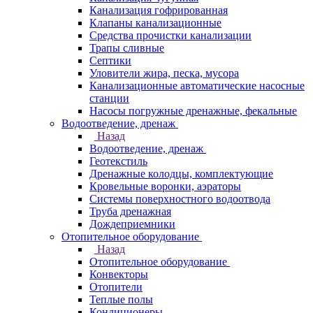
Канализация гофрированная
Клапаны канализационные
Средства прочистки канализации
Трапы сливные
Септики
Уловители жира, песка, мусора
Канализационные автоматические насосные
станции
Насосы погружные дренажные, фекальные
Водоотведение, дренаж
Назад
Водоотведение, дренаж
Геотекстиль
Дренажные колодцы, комплектующие
Кровельные воронки, аэраторы
Системы поверхностного водоотвода
Труба дренажная
Дождеприемники
Отопительное оборудование
Назад
Отопительное оборудование
Конвекторы
Отопители
Теплые полы
Кондиционеры