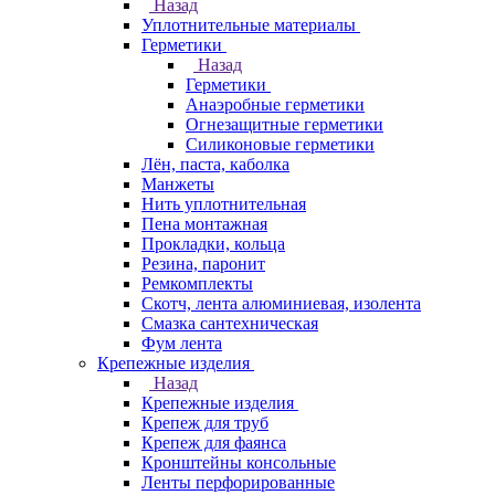
Назад
Уплотнительные материалы
Герметики
Назад
Герметики
Анаэробные герметики
Огнезащитные герметики
Силиконовые герметики
Лён, паста, каболка
Манжеты
Нить уплотнительная
Пена монтажная
Прокладки, кольца
Резина, паронит
Ремкомплекты
Скотч, лента алюминиевая, изолента
Смазка сантехническая
Фум лента
Крепежные изделия
Назад
Крепежные изделия
Крепеж для труб
Крепеж для фаянса
Кронштейны консольные
Ленты перфорированные