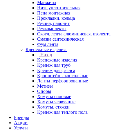
Манжеты
Нить уплотнительная
Пена монтажная
Прокладки, кольца
Резина, паронит
Ремкомплекты
Скотч, лента алюминиевая, изолента
Смазка сантехническая
Фум лента
Крепежные изделия
Назад
Крепежные изделия
Крепеж для труб
Крепеж для фаянса
Кронштейны консольные
Ленты перфорированные
Метизы
Опоры
Хомуты силовые
Хомуты червячные
Хомуты, стяжки
Крепеж для теплого пола
Бренды
Акции
Услуги