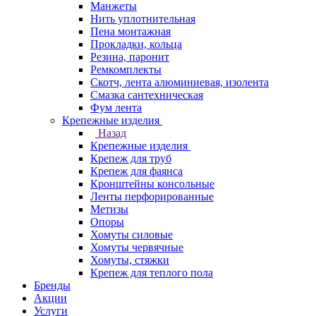
Манжеты
Нить уплотнительная
Пена монтажная
Прокладки, кольца
Резина, паронит
Ремкомплекты
Скотч, лента алюминиевая, изолента
Смазка сантехническая
Фум лента
Крепежные изделия
Назад
Крепежные изделия
Крепеж для труб
Крепеж для фаянса
Кронштейны консольные
Ленты перфорированные
Метизы
Опоры
Хомуты силовые
Хомуты червячные
Хомуты, стяжки
Крепеж для теплого пола
Бренды
Акции
Услуги