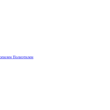
опилен
Полиэтилен