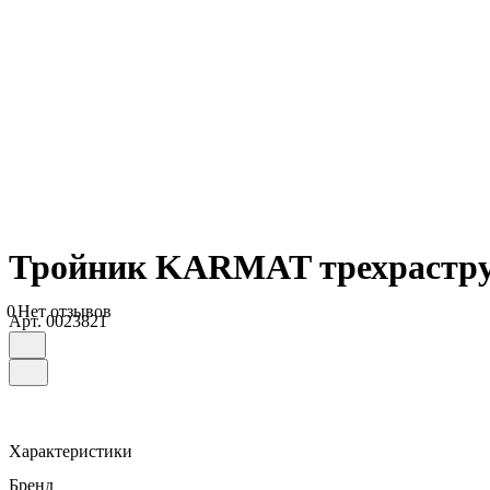
Тройник KARMAT трехраструбн
0
Нет отзывов
Арт.
0023821
Характеристики
Бренд