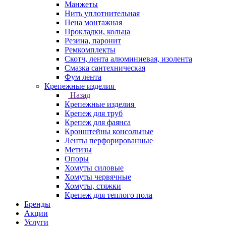
Манжеты
Нить уплотнительная
Пена монтажная
Прокладки, кольца
Резина, паронит
Ремкомплекты
Скотч, лента алюминиевая, изолента
Смазка сантехническая
Фум лента
Крепежные изделия
Назад
Крепежные изделия
Крепеж для труб
Крепеж для фаянса
Кронштейны консольные
Ленты перфорированные
Метизы
Опоры
Хомуты силовые
Хомуты червячные
Хомуты, стяжки
Крепеж для теплого пола
Бренды
Акции
Услуги