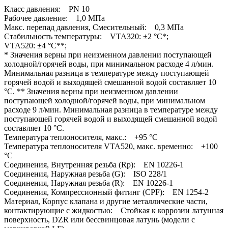
Класс давления: PN 10
Рабочее давление: 1,0 МПа
Макс. перепад давления, Смесительный: 0,3 МПа
Стабильность температуры: VTA320: ±2 °C*;
VTA520: ±4 °C**;
* Значения верны при неизменном давлении поступающей
холодной/горячей воды, при минимальном расходе 4 л/мин.
Минимальная разница в температуре между поступающей
горячей водой и выходящей смешанной водой составляет 10
°C. ** Значения верны при неизменном давлении
поступающей холодной/горячей воды, при минимальном
расходе 9 л/мин. Минимальная разница в температуре между
поступающей горячей водой и выходящей смешанной водой
составляет 10 °C.
Температура теплоносителя, макс.: +95 °C
Температура теплоносителя VTA520, макс. временно: +100
°C
Соединения, Внутренняя резьба (Rp): EN 10226-1
Соединения, Наружная резьба (G): ISO 228/1
Соединения, Наружная резьба (R): EN 10226-1
Соединения, Компрессионный фитинг (CPF): EN 1254-2
Материал, Корпус клапана и другие металлические части,
контактирующие с жидкостью: Стойкая к коррозии латунная
поверхность, DZR или бессвинцовая латунь (модели с