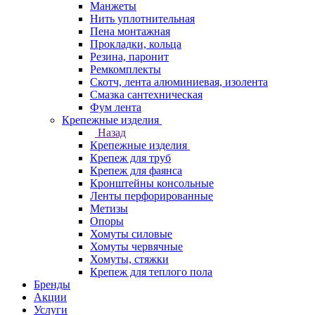
Манжеты
Нить уплотнительная
Пена монтажная
Прокладки, кольца
Резина, паронит
Ремкомплекты
Скотч, лента алюминиевая, изолента
Смазка сантехническая
Фум лента
Крепежные изделия
Назад
Крепежные изделия
Крепеж для труб
Крепеж для фаянса
Кронштейны консольные
Ленты перфорированные
Метизы
Опоры
Хомуты силовые
Хомуты червячные
Хомуты, стяжки
Крепеж для теплого пола
Бренды
Акции
Услуги