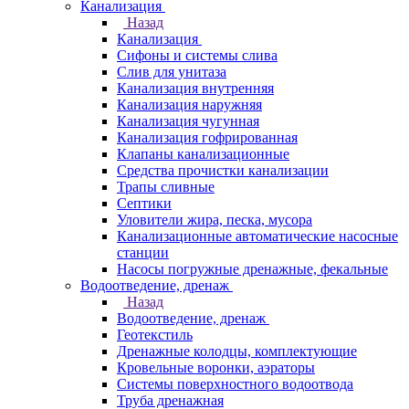
Канализация
Назад
Канализация
Сифоны и системы слива
Слив для унитаза
Канализация внутренняя
Канализация наружняя
Канализация чугунная
Канализация гофрированная
Клапаны канализационные
Средства прочистки канализации
Трапы сливные
Септики
Уловители жира, песка, мусора
Канализационные автоматические насосные
станции
Насосы погружные дренажные, фекальные
Водоотведение, дренаж
Назад
Водоотведение, дренаж
Геотекстиль
Дренажные колодцы, комплектующие
Кровельные воронки, аэраторы
Системы поверхностного водоотвода
Труба дренажная