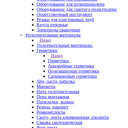
Оборудование для полипропилена
Оборудование для сшитого полиэтилена
Опрессовочный инструмент
Резаки для пластиковых труб
Круги отрезные
Электроды сварочные
Уплотнительные материалы
Назад
Уплотнительные материалы
Герметики
Назад
Герметики
Анаэробные герметики
Огнезащитные герметики
Силиконовые герметики
Лён, паста, каболка
Манжеты
Нить уплотнительная
Пена монтажная
Прокладки, кольца
Резина, паронит
Ремкомплекты
Скотч, лента алюминиевая, изолента
Смазка сантехническая
Фум лента