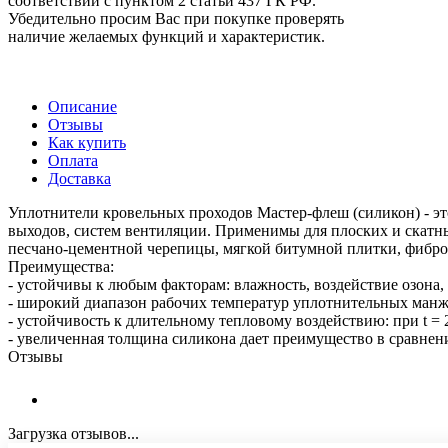
соответствии с пунктом 2 статьи 437 ГК РФ.
Убедительно просим Вас при покупке проверять
наличие желаемых функций и характеристик.
Описание
Отзывы
Как купить
Оплата
Доставка
Уплотнители кровельных проходов Мастер-флеш (силикон) - э
выходов, систем вентиляции. Применимы для плоских и скатн
песчано-цементной черепицы, мягкой битумной плитки, фибр
Преимущества:
- устойчивы к любым факторам: влажность, воздействие озона,
- широкий диапазон рабочих температур уплотнительных манжет
- устойчивость к длительному тепловому воздействию: при t = 
- увеличенная толщина силикона дает преимущество в сравнен
Отзывы
Загрузка отзывов...