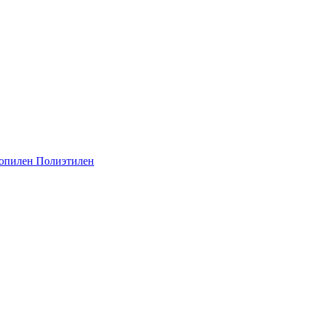
опилен
Полиэтилен