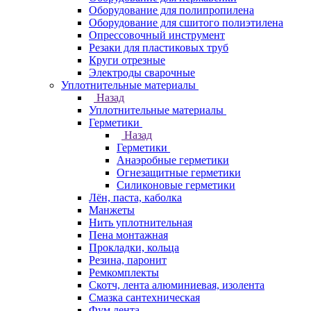
Оборудование для полипропилена
Оборудование для сшитого полиэтилена
Опрессовочный инструмент
Резаки для пластиковых труб
Круги отрезные
Электроды сварочные
Уплотнительные материалы
Назад
Уплотнительные материалы
Герметики
Назад
Герметики
Анаэробные герметики
Огнезащитные герметики
Силиконовые герметики
Лён, паста, каболка
Манжеты
Нить уплотнительная
Пена монтажная
Прокладки, кольца
Резина, паронит
Ремкомплекты
Скотч, лента алюминиевая, изолента
Смазка сантехническая
Фум лента