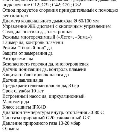
подключение C12; C32; C42; C52; C82
Отвод продуктов сгорания принудительный с помощью
вентилятора
Диаметр коаксиального дымохода Ø 60/100 мм
Управление ЖК-дисплей с кнопочным управлением
Самодиагностика да, электронная
Режимы многорежимный («Лето», «Зима»)
Таймер да, контроль пламени
Режим "Теплый пол" да
Защита от замерзания да
Авторозжиг да
Безопасность горелки да, многоуровневая
Датчик ионизации да, контроль пламени
Защита от блокировок насоса да
Датчик давления да
Предохранительный клапан да, 3 бар
Срок службы 10 лет
Встроенный насос да, циркуляционный
Манометр да
Класс защиты IPX4D
Диапазон температуры внутр. отопления 30-80 С
Тип газа природный G20, сжиженный G31
Давление природного газа 13-20 мбар
Отзывы