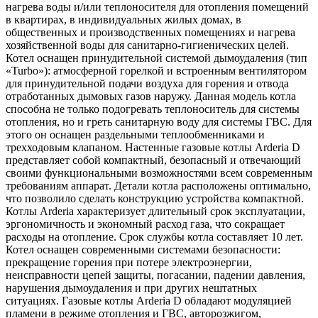
нагрева воды и/или теплоносителя для отопления помещений
в квартирах, в индивидуальных жилых домах, в
общественных и производственных помещениях и нагрева
хозяйственной воды для санитарно-гигиенических целей.
Котел оснащен принудительной системой дымоудаления (тип
«Turbo»): атмосферной горелкой и встроенным вентилятором
для принудительной подачи воздуха для горения и отвода
отработанных дымовых газов наружу. Данная модель котла
способна не только подогревать теплоноситель для системы
отопления, но и греть санитарную воду для системы ГВС. Для
этого он оснащен раздельными теплообменниками и
трехходовым клапаном. Настенные газовые котлы Arderia D
представляет собой компактный, безопасный и отвечающий
своими функциональными возможностями всем современным
требованиям аппарат. Детали котла расположены оптимально,
что позволило сделать конструкцию устройства компактной.
Котлы Arderia характеризует длительный срок эксплуатации,
эргономичность и экономный расход газа, что сокращает
расходы на отопление. Срок службы котла составляет 10 лет.
Котел оснащен современными системами безопасности:
прекращение горения при потере электроэнергии,
неисправности цепей защиты, погасании, падении давления,
нарушения дымоудаления и при других нештатных
ситуациях. Газовые котлы Arderia D обладают модуляцией
пламени в режиме отопления и ГВС, авторозжигом,