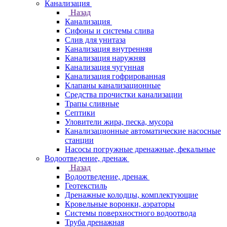
Канализация
Назад
Канализация
Сифоны и системы слива
Слив для унитаза
Канализация внутренняя
Канализация наружняя
Канализация чугунная
Канализация гофрированная
Клапаны канализационные
Средства прочистки канализации
Трапы сливные
Септики
Уловители жира, песка, мусора
Канализационные автоматические насосные
станции
Насосы погружные дренажные, фекальные
Водоотведение, дренаж
Назад
Водоотведение, дренаж
Геотекстиль
Дренажные колодцы, комплектующие
Кровельные воронки, аэраторы
Системы поверхностного водоотвода
Труба дренажная