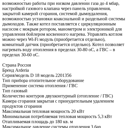
возможностью работы при низком давлении газа до 4 мбар,
настройкой газового клапана через панель управления,
закрытой камерой сгорания, системой дымоудаления,
возможностью установки коаксиальной и раздельной системы
дымоходов. Также котел поставляется с циркуляционным
насосом с мокрым ротором, манометром и электроникой для
управления бойлером косвенного нагрева. Управлять котлом
можно через Wi-Fi модуль (приобретается отдельно),
комнатный датчик (приобретается отдельно). Котел позволяет
нагревать воду отопления в пределах 30-80 оС, а ГВС – в
пределах 30-60 оС.
Страна Россия
Бренд Arderia
Серия/модель D 18 модель 2201356
Тип прибора отопительное оборудование
Применение система отопления / ГВС
Тип газовый
Количество контуров двухконтурный (отопление / ГВС)
Камера сгорания закрытая с принудительным удалением
продуктов сгорания
Максимальная тепловая мощность 20 кВт
Минимальная потребляемая тепловая мощность 5,3 кВт
Отапливаемая площадь до 180 кв. м
Максимальное давление системы отопления 3 бар